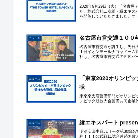
2020年9月29日（火）「名古屋テ
た、株式会社二友組・縁エキス
を開催していただきました。オープ
名古屋市営交通１００
ニュース
名古屋市営交通が誕生し、先日
１日イオンモールナゴヤドーム前
社も、名古屋市営交通のＰＲパー
「東京2020オリンピ
ニュース
状
東京京支店警備部門がオリンピッ
ンピック競技大会警備共同企業
縁エキスパート pres
ニュース
明治安田生命J1リーグ第30節名
利！！！公式戦11試合連続無敗