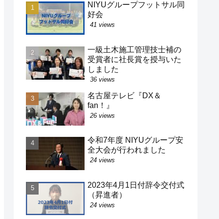
NIYUグループフットサル同
好会
41 views
一級土木施工管理技士補の
受賞者に社長賞を授与いた
しました
36 views
名古屋テレビ『DX＆
fan！』
26 views
令和7年度 NIYUグループ安
全大会が行われました
24 views
2023年4月1日付辞令交付式
（昇進者）
24 views