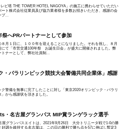
レビ塔 THE TOWER HOTEL NAGOYA」の施工に携わらせていただい
パート株式会社従業員及び協力業者様を多数お招きいただき、感謝の会
...
年祭へPRパートナーとして参加
の８月１日に、１００年を迎えることになりました。それを祝し、８月
にて「市営交通100年祭 お誕生日会」が盛大に開催されました。弊
トナーとして、弊社社員制...
ック・パラリンピック競技大会警備共同企業体」感謝
ク警備を無事に完了したことに対し「東京2020オリンピック・パラリ
体」から感謝状を頂きました。
ents・名古屋グランパス MIP賞ランゲラック選手
古屋グランパスエイトは、2021年9月26日 大分トリニータ戦で1-0の勝
と好調を維持する名古屋は、この日の勝利で勝ち点を57に伸ばし暫定3