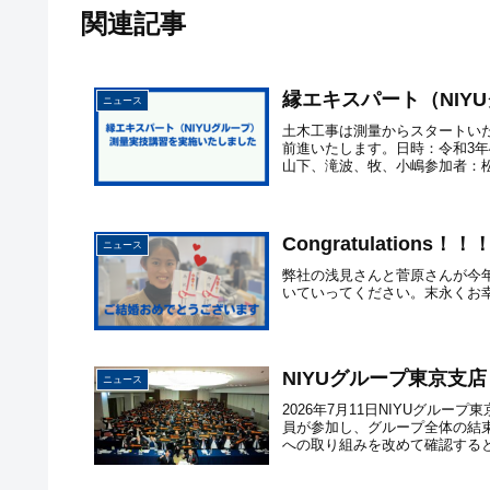
関連記事
縁エキスパート（NIY
ニュース
土木工事は測量からスタートい
前進いたします。日時：令和3年4
山下、滝波、牧、小嶋参加者：松
Congratulatio
ニュース
弊社の浅見さんと菅原さんが今年
いていってください。末永くお
NIYUグループ東京支
ニュース
2026年7月11日NIYUグル
員が参加し、グループ全体の結
への取り組みを改めて確認すると