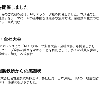
を開催しました
連様からのご依頼を受け、AIリテラシー講座を開催しました。本講座では、
講座」をテーマに、AIの基本的な仕組みや活用方法、業務効率化につな
ら、実践的な...
会・全社大会
ンファレンスにて「NIYUグループ安全大会・全社大会」を開催しまし
、グループ全体の結束を深めることを目的として、多くの社員が参加し
報告に加え、株式会社...
屋製鉄所からの感謝状
製鉄株式会社名古屋製鉄所様より、弊社社員・山本課長が日頃の 地道な防
され、感謝状を頂きました。