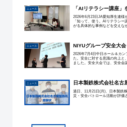
「AIリテラシー講座」
ニュース
2026年6月23日JA愛知厚生
「知って、使う。AIリテラシー
がる具体的な事例などを交えなが
NIYUグループ安全大
ニュース
2026年7月4日中日ホール＆カ
た。安全に対する意識の向上と
ました。安全大会では、安全会議
日本製鉄株式会社名古
ニュース
過日、11月21日(月)、日本
災・安全パトロール活動が評価