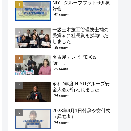
NIYUグループフットサル同
好会
41 views
一級土木施工管理技士補の
受賞者に社長賞を授与いた
しました
36 views
名古屋テレビ『DX＆
fan！』
26 views
令和7年度 NIYUグループ安
全大会が行われました
24 views
2023年4月1日付辞令交付式
（昇進者）
24 views