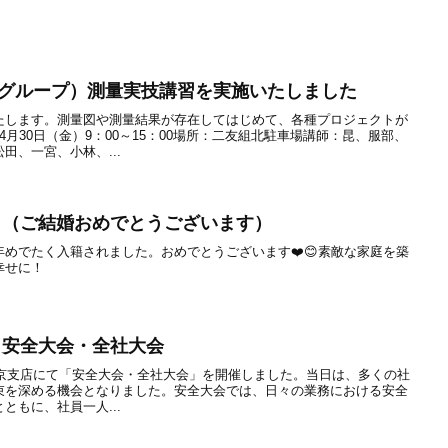
Uグループ）測量実技講習を実施いたしました
たします。測量図や測量結果が存在してはじめて、各種プロジェクトが
月30日（金）9：00～15：00場所：二友組北駐車場講師：昆、服部、
田、一宮、小林、...
ns！！！（ご結婚おめでとうございます）
めでたく入籍されました。おめでとうございます❤️😊素敵な家庭を築
幸せに！
店 安全大会・全社大会
ープ東京支店にて「安全大会・全社大会」を開催しました。当日は、多くの社
束を深める機会となりました。安全大会では、日々の業務における安全
ともに、社員一人...