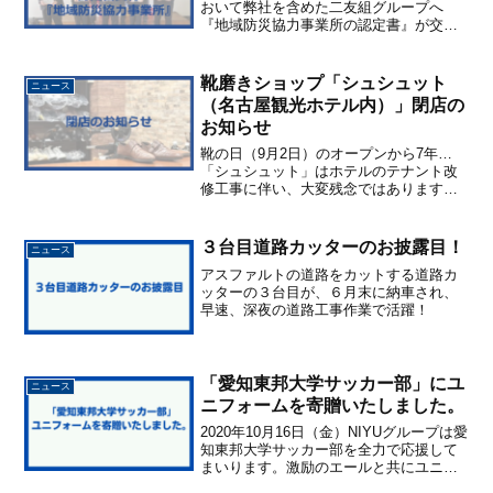
おいて弊社を含めた二友組グループへ
『地域防災協力事業所の認定書』が交付
されました。地域に根付き・愛される会
社を目指して参ります！！
靴磨きショップ「シュシュット
ニュース
（名古屋観光ホテル内）」閉店の
お知らせ
靴の日（9月2日）のオープンから7年…
「シュシュット」はホテルのテナント改
修工事に伴い、大変残念ではありますが7
月29日(土)19時をもって閉店することと
なりました。長年のご愛顧誠にありがと
うございました。シュシュットは今月末
３台目道路カッターのお披露目！
ニュース
で営業を終了し...
アスファルトの道路をカットする道路カ
ッターの３台目が、６月末に納車され、
早速、深夜の道路工事作業で活躍！
「愛知東邦大学サッカー部」にユ
ニュース
ニフォームを寄贈いたしました。
2020年10月16日（金）NIYUグループは愛
知東邦大学サッカー部を全力で応援して
まいります。激励のエールと共にユニフ
ォームを贈りました。今後の益々の活躍