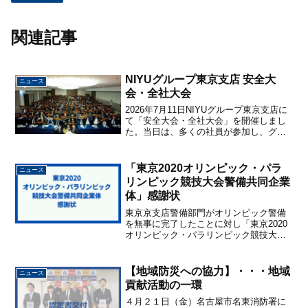
関連記事
NIYUグループ東京支店 安全大
ニュース
会・全社大会
2026年7月11日NIYUグループ東京支店に
て「安全大会・全社大会」を開催しまし
た。当日は、多くの社員が参加し、グル
ープ全体の結束を深める機会となりまし
た。安全大会では、日々の業務における
安全への取り組みを改めて確認するとと
「東京2020オリンピック・パラ
ニュース
もに、社員一人...
リンピック競技大会警備共同企業
体」感謝状
東京京支店警備部門がオリンピック警備
を無事に完了したことに対し「東京2020
オリンピック・パラリンピック競技大会
警備共同企業体」から感謝状を頂きまし
た。
【地域防災への協力】・・・地域
ニュース
貢献活動の一環
４月２１日（金）名古屋市名東消防署に