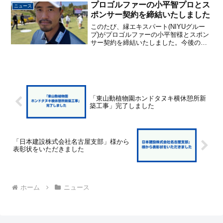
りました。これからの成長と活躍を楽し
プロゴルファーの小平智プロとス
ニュース
みにしておりま...
ポンサー契約を締結いたしました
このたび、縁エキスパート(NIYUグルー
プ)がプロゴルファーの小平智様とスポン
サー契約を締結いたしました。今後のご
活躍を全力で応援してまいります。小平
智プロ メッセージこのたび、縁エキスパ
ート株式会社様とスポンサー契約を締結
させていただくこ...
「東山動植物園ホンドタヌキ横休憩所新
築工事」完了しました
「日本建設株式会社名古屋支部」様から
表彰状をいただきました
ホーム
ニュース