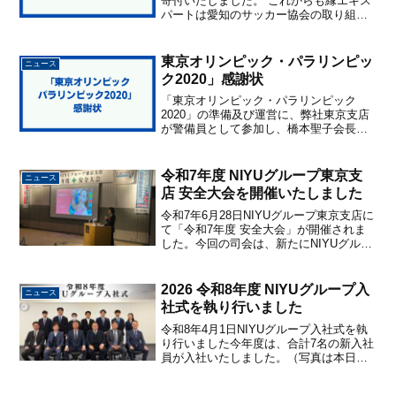
寄付いたしました。 これからも縁エキス
パートは愛知のサッカー協会の取り組み
を応援いたします。
東京オリンピック・パラリンピッ
ニュース
ク2020」感謝状
「東京オリンピック・パラリンピック
2020」の準備及び運営に、弊社東京支店
が警備員として参加し、橋本聖子会長よ
り感謝状をいただきました。
令和7年度 NIYUグループ東京支
ニュース
店 安全大会を開催いたしました
令和7年6月28日NIYUグループ東京支店に
て「令和7年度 安全大会」が開催されま
した。今回の司会は、新たにNIYUグルー
プに加わった大川さんが担当。フレッシ
ュな進行で大会を盛り上げていただきま
した。また、特別講演では、東京2020オ
2026 令和8年度 NIYUグループ入
ニュース
リンピ...
社式を執り行いました
令和8年4月1日NIYUグループ入社式を執
り行いました今年度は、合計7名の新入社
員が入社いたしました。（写真は本日出
席した6名での撮影です）新たな仲間を迎
え、より一層活気あふれるスタートとな