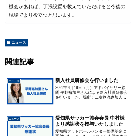
機会があれば、丁張設置を教えていただけると今後の
現場でより役立つと思います。
ニュース
関連記事
新入社員研修会を行いました
ニュース
2022年4月18日（月）アドバイザリー顧
問 平野裕加里さんによる新入社員研修会
を行いました。場所：二友物流参加人
数：4名内容 社会人としての心構え 仕事
の進め方 好感を得るコミュニケーション
電話応対 訪問と来客
愛知県サッカー協会会長 中村様
ニュース
より感謝状を授与いたしました
愛知県フットボールセンター整備基金に