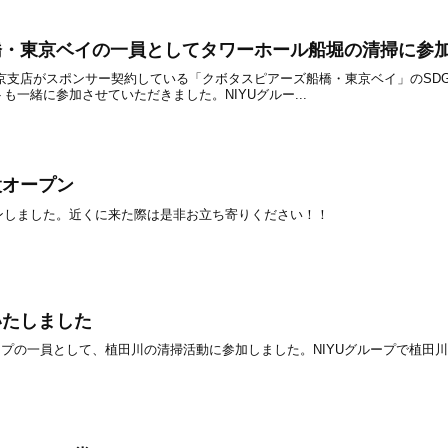
橋・東京ベイの一員としてタワーホール船堀の清掃に参
二友組 東京支店がスポンサー契約している「クボタスピアーズ船橋・東京ベイ」の
一緒に参加させていただきました。NIYUグルー...
設オープン
ンしました。近くに来た際は是非お立ち寄りください！！
いたしました
YUグループの一員として、植田川の清掃活動に参加しました。NIYUグループで