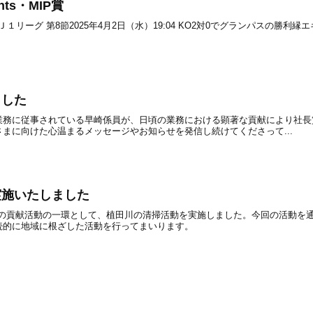
ts・MIP賞
Ｊ１リーグ 第8節2025年4月2日（水）19:04 KO2対0でグランパスの勝利縁エ
ました
業務に従事されている早崎係員が、日頃の業務における顕著な貢献により社長
まに向けた心温まるメッセージやお知らせを発信し続けてくださって...
実施いたしました
会への貢献活動の一環として、植田川の清掃活動を実施しました。今回の活動を
続的に地域に根ざした活動を行ってまいります。