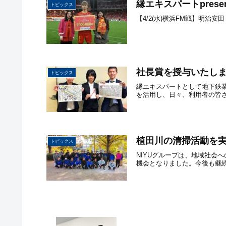
縁エキスパートpresen
トピックス
【4/2(水)横浜FM戦】明治安田
社長賞を授与いたし
トピックス
縁エキスパートとして地下鉄
を活用し、日々、利用者の皆さ
植田川の清掃活動を
トピックス
NIYUグループは、地域社
機会となりました。今後も継