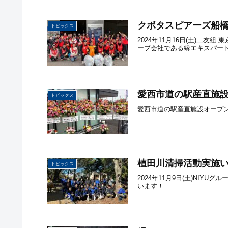
クボタスピアーズ船
トピックス
2024年11月16日(土)
ープ会社である縁エキスパートも
愛西市道の駅産直施
トピックス
愛西市道の駅産直施設オープ
植田川清掃活動実施
トピックス
2024年11月9日(土)NI
います！