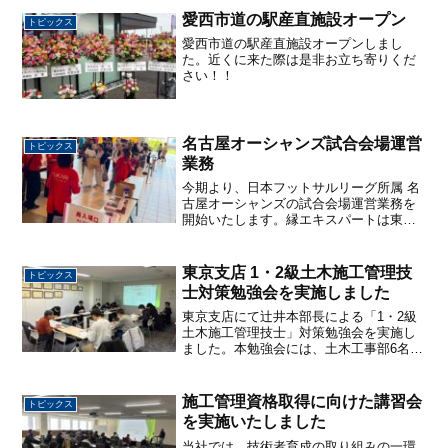
愛西市道の駅産直施設オープン
トピックス
愛西市道の駅産直施設オープンしまし
た。近くに来た際は是非お立ち寄りくだ
さい！！
名古屋オーシャンズ試合会場運営
トピックス
業務
今期より、日本フットサルリーグ所属 名
古屋オーシャンズの試合会場運営業務を
開始いたします。縁エキスパートは東海
エリアをベースに活動するチームの応援
し、スポーツを通じて地域の活性化に貢
献してまいります。
東京支店 1・2級土木施工管理技
トピックス
士対策勉強会を実施しました
東京支店にて辻井本部長による「1・2級
土木施工管理技士」対策勉強会を実施し
ました。本勉強会には、土木工事部6名、
プラント部2名、縁エキスパート2名の計
10名が参加し、資格取得に向けた知識の
習得と理解を深めました。お忙しい中、
施工管理資格取得に向けた講習会
トピックス
東京支店までお越...
を実施いたしました
当社では、技術者育成の取り組みの一環