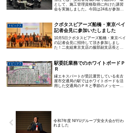
として、施工管理資格取得に向けた講習
会を実施しました。今回は24名が参加
し、資格取得に向けた知識の習得と理解
の深化を図りました。社内に講習体制を
整え、社員が受講しやすい環境を構築す
クボタスピアーズ船橋・東京ベイ
トピックス
るとともに、外部からの参...
記者会見に参加いたしました
10月5日クボタスピアーズ船橋・東京ベイ
の記者会見に招待して頂き参加しまし
た！二友組東京支店の服部副支店長と畑
田課長が出席して、素晴らしいイベント
でした！
駅委託業務でのホワイトボードＰ
トピックス
Ｒ
縁エキスパートが受託運営している名古
屋市交通局の駅ではホワイトボードを活
用した交通局のＰＲと季節のメッセージ
を利用してくださる皆さまにお届けして
います。少しでも想いが届くよう係員が
心を込めて作成しています。不定期の更
新ですがこれからも楽しん...
令和7年度 NIYUグループ安全大会が行わ
れました