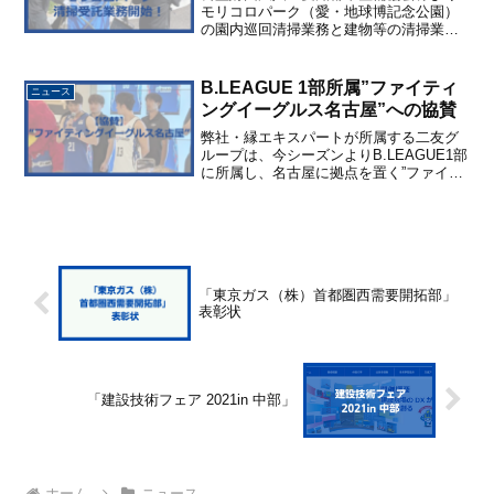
モリコロパーク（愛・地球博記念公園）
の園内巡回清掃業務と建物等の清掃業務
を4月1日付で受託いたしました！業務開
始初日の写真です🧹
B.LEAGUE 1部所属”ファイティ
ニュース
ングイーグルス名古屋”への協賛
弊社・縁エキスパートが所属する二友グ
ループは、今シーズンよりB.LEAGUE1部
に所属し、名古屋に拠点を置く”ファイテ
ィングイーグルス名古屋”へのユニフォー
ムスポンサー(左胸)になりました🏀
【2023-24シーズン】ユニフォームデザイ
ンおよ...
「東京ガス（株）首都圏西需要開拓部」
表彰状
「建設技術フェア 2021in 中部」
ホーム
ニュース