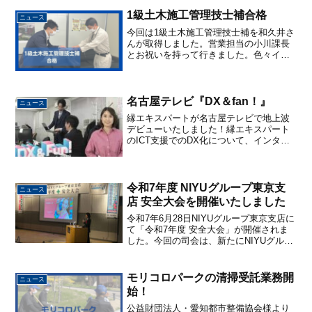
協力業者様を多数お招きいただき、感謝
の会を開催していただきました。オー
1級土木施工管理技士補合格
ニュース
プ...
今回は1級土木施工管理技士補を和久井さ
んが取得しました。営業担当の小川課長
とお祝いを持って行きました。色々イン
タビューさせて頂きましたがたくさん勉
強されたのが伝わってきました🙌今は土
木メインでお仕事されていますが行く行
くは建築をやっていきた...
名古屋テレビ『DX＆fan！』
ニュース
縁エキスパートが名古屋テレビで地上波
デビューいたしました！縁エキスパート
のICT支援でのDX化について、インタビ
ュー受けてますので是非ご覧ください。
YouTube
令和7年度 NIYUグループ東京支
ニュース
店 安全大会を開催いたしました
令和7年6月28日NIYUグループ東京支店に
て「令和7年度 安全大会」が開催されま
した。今回の司会は、新たにNIYUグルー
プに加わった大川さんが担当。フレッシ
ュな進行で大会を盛り上げていただきま
した。また、特別講演では、東京2020オ
モリコロパークの清掃受託業務開
ニュース
リンピ...
始！
公益財団法人・愛知都市整備協会様より